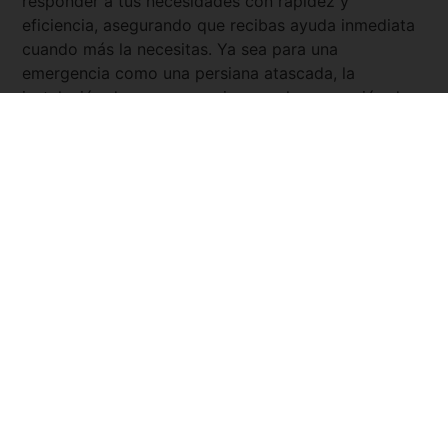
responder a tus necesidades con rapidez y
eficiencia, asegurando que recibas ayuda inmediata
cuando más la necesitas. Ya sea para una
emergencia como una persiana atascada, la
instalación de nuevas persianas, o la reparación de
persianas existentes, nuestros expertos están
disponibles las 24 horas del día, los 7 días de la
semana. Con
Servicio Urgente
, tienes la tranquilidad
de saber que siempre hay un persianista cercano y
listo para asistirte.
Pedir presupuesto