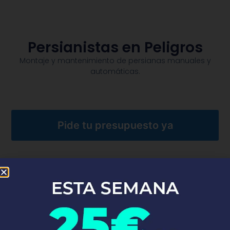
Persianistas en Peligros
Montaje y mantenimiento de persianas manuales y
automáticas.​
Pide tu presupuesto ya