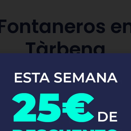
Fontaneros e
Tàrbena
ón e instalación de sistemas de agua y d
Pide tu presupuesto ya