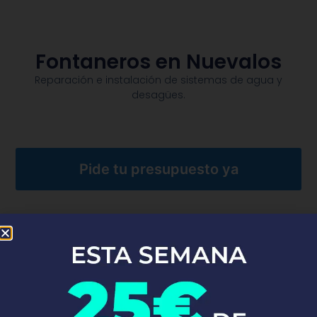
Fontaneros en Nuevalos
Reparación e instalación de sistemas de agua y
desagües.​
Pide tu presupuesto ya