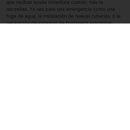
que recibas ayuda inmediata cuando más la
necesitas. Ya sea para una emergencia como una
fuga de agua, la instalación de nuevas tuberías, o la
reparación de sistemas de fontanería existentes,
nuestros expertos están disponibles las 24 horas del
día, los 7 días de la semana. Con
Servicio Urgente
,
tienes la tranquilidad de saber que siempre hay un
fontanero cercano y listo para asistirte.
Pedir presupuesto