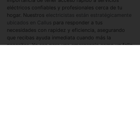
importancia de tener acceso rápido a servicios
eléctricos confiables y profesionales cerca de tu
hogar. Nuestros
electricistas están estratégicamente
ubicados en
Callus
para responder a tus
necesidades con rapidez y eficiencia, asegurando
que recibas ayuda inmediata cuando más la
necesitas. Ya sea para una emergencia como un fallo
eléctrico, la instalación de nuevos sistemas
eléctricos, o la reparación de sistemas existentes,
nuestros expertos están disponibles las 24 horas del
día, los 7 días de la semana. Con
Servicio Urgente
,
tienes la tranquilidad de saber que siempre hay un
electricista cercano y listo para asistirte.
Pedir presupuesto