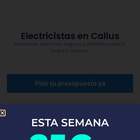
Electricistas en Callus
Soluciones eléctricas seguras y eficientes para tu
hogar y negocio.​
Pide tu presupuesto ya