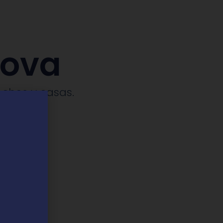
tova
ches y casas.​