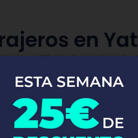
rajeros en Ya
aración y sustitución de cerraduras de co
Pide tu presupuesto ya