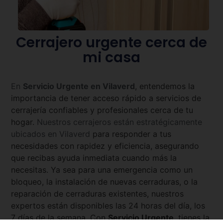
Cerrajero urgente cerca de
mi casa
En
Servicio Urgente en
Vilaverd
, entendemos la
importancia de tener acceso rápido a servicios de
cerrajería confiables y profesionales cerca de tu
hogar.
Nuestros cerrajeros están estratégicamente
ubicados en
Vilaverd
para responder a tus
necesidades con rapidez y eficiencia, asegurando
que recibas ayuda inmediata cuando más la
necesitas. Ya sea para una emergencia como un
bloqueo, la instalación de nuevas cerraduras, o la
reparación de cerraduras existentes, nuestros
expertos están disponibles las 24 horas del día, los
7 días de la semana. Con
Servicio Urgente
, tienes la