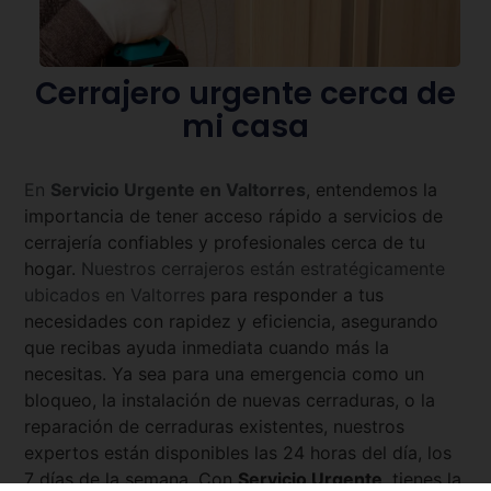
Cerrajero urgente cerca de
mi casa
En
Servicio Urgente en
Valtorres
, entendemos la
importancia de tener acceso rápido a servicios de
cerrajería confiables y profesionales cerca de tu
hogar.
Nuestros cerrajeros están estratégicamente
ubicados en
Valtorres
para responder a tus
necesidades con rapidez y eficiencia, asegurando
que recibas ayuda inmediata cuando más la
necesitas. Ya sea para una emergencia como un
bloqueo, la instalación de nuevas cerraduras, o la
reparación de cerraduras existentes, nuestros
expertos están disponibles las 24 horas del día, los
7 días de la semana. Con
Servicio Urgente
, tienes la