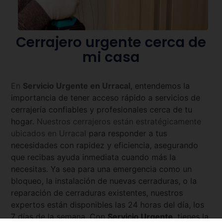
Cerrajero urgente cerca de
mi casa
En
Servicio Urgente en
Urracal
, entendemos la
importancia de tener acceso rápido a servicios de
cerrajería confiables y profesionales cerca de tu
hogar.
Nuestros cerrajeros están estratégicamente
ubicados en
Urracal
para responder a tus
necesidades con rapidez y eficiencia, asegurando
que recibas ayuda inmediata cuando más la
necesitas. Ya sea para una emergencia como un
bloqueo, la instalación de nuevas cerraduras, o la
reparación de cerraduras existentes, nuestros
expertos están disponibles las 24 horas del día, los
7 días de la semana. Con
Servicio Urgente
, tienes la