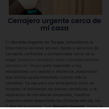
Cerrajero urgente cerca de
mi casa
En
Servicio Urgente en
Terque
, entendemos la
importancia de tener acceso rápido a servicios de
cerrajería confiables y profesionales cerca de tu
hogar.
Nuestros cerrajeros están estratégicamente
ubicados en
Terque
para responder a tus
necesidades con rapidez y eficiencia, asegurando
que recibas ayuda inmediata cuando más la
necesitas. Ya sea para una emergencia como un
bloqueo, la instalación de nuevas cerraduras, o la
reparación de cerraduras existentes, nuestros
expertos están disponibles las 24 horas del día, los
7 días de la semana. Con
Servicio Urgente
, tienes la