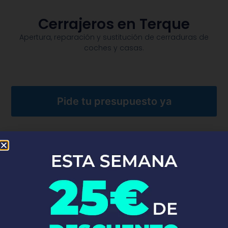
Cerrajeros en Terque
Apertura, reparación y sustitución de cerraduras de
coches y casas.​
Pide tu presupuesto ya