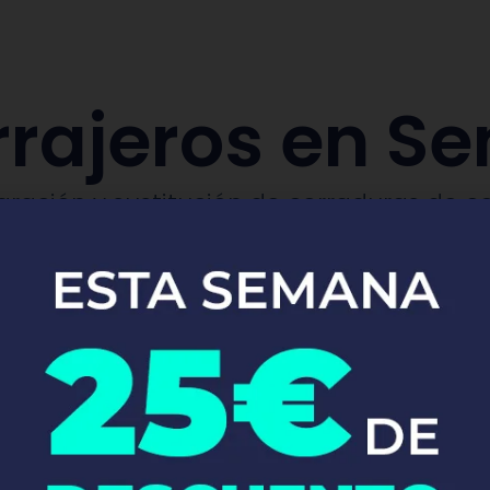
rajeros en Se
aración y sustitución de cerraduras de co
Pide tu presupuesto ya