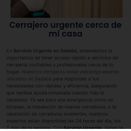
Cerrajero urgente cerca de
mi casa
En
Servicio Urgente en
Sadaba
, entendemos la
importancia de tener acceso rápido a servicios de
cerrajería confiables y profesionales cerca de tu
hogar.
Nuestros cerrajeros están estratégicamente
ubicados en
Sadaba
para responder a tus
necesidades con rapidez y eficiencia, asegurando
que recibas ayuda inmediata cuando más la
necesitas. Ya sea para una emergencia como un
bloqueo, la instalación de nuevas cerraduras, o la
reparación de cerraduras existentes, nuestros
expertos están disponibles las 24 horas del día, los
7 días de la semana. Con
Servicio Urgente
, tienes la