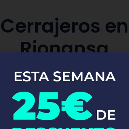
Cerrajeros en
Rionansa
aración y sustitución de cerraduras de co
Pide tu presupuesto ya