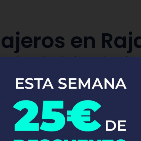
ajeros en Raj
aración y sustitución de cerraduras de co
Pide tu presupuesto ya