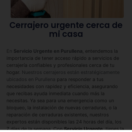
Cerrajero urgente cerca de
mi casa
En
Servicio Urgente en
Purullena
, entendemos la
importancia de tener acceso rápido a servicios de
cerrajería confiables y profesionales cerca de tu
hogar.
Nuestros cerrajeros están estratégicamente
ubicados en
Purullena
para responder a tus
necesidades con rapidez y eficiencia, asegurando
que recibas ayuda inmediata cuando más la
necesitas. Ya sea para una emergencia como un
bloqueo, la instalación de nuevas cerraduras, o la
reparación de cerraduras existentes, nuestros
expertos están disponibles las 24 horas del día, los
7 días de la semana. Con
Servicio Urgente
, tienes la