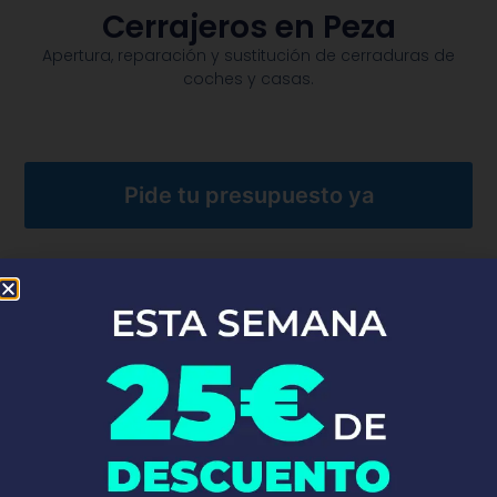
Cerrajeros en Peza
Apertura, reparación y sustitución de cerraduras de
coches y casas.​
Pide tu presupuesto ya