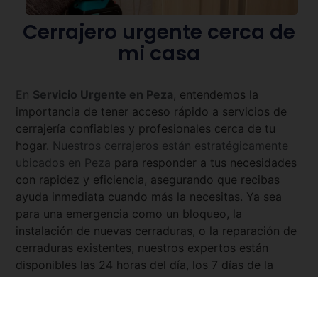
Cerrajero urgente cerca de
mi casa
En
Servicio Urgente en
Peza
, entendemos la
importancia de tener acceso rápido a servicios de
cerrajería confiables y profesionales cerca de tu
hogar.
Nuestros cerrajeros están estratégicamente
ubicados en
Peza
para responder a tus necesidades
con rapidez y eficiencia, asegurando que recibas
ayuda inmediata cuando más la necesitas. Ya sea
para una emergencia como un bloqueo, la
instalación de nuevas cerraduras, o la reparación de
cerraduras existentes, nuestros expertos están
disponibles las 24 horas del día, los 7 días de la
semana. Con
Servicio Urgente
, tienes la tranquilidad
de saber que siempre hay un cerrajero cercano y
listo para asistirte.