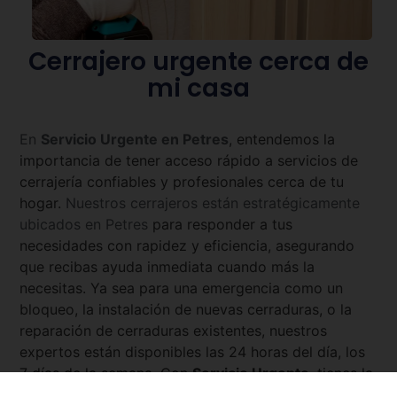
Cerrajero urgente cerca de
mi casa
En
Servicio Urgente en
Petres
, entendemos la
importancia de tener acceso rápido a servicios de
cerrajería confiables y profesionales cerca de tu
hogar.
Nuestros cerrajeros están estratégicamente
ubicados en
Petres
para responder a tus
necesidades con rapidez y eficiencia, asegurando
que recibas ayuda inmediata cuando más la
necesitas. Ya sea para una emergencia como un
bloqueo, la instalación de nuevas cerraduras, o la
reparación de cerraduras existentes, nuestros
expertos están disponibles las 24 horas del día, los
7 días de la semana. Con
Servicio Urgente
, tienes la
tranquilidad de saber que siempre hay un cerrajero