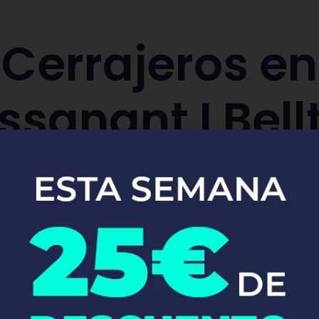
Cerrajeros en
ssanant I Bellt
aración y sustitución de cerraduras de co
Pide tu presupuesto ya