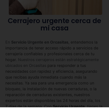
Cerrajero urgente cerca de
mi casa
En
Servicio Urgente en
Orcasitas
, entendemos la
importancia de tener acceso rápido a servicios de
cerrajería confiables y profesionales cerca de tu
hogar.
Nuestros cerrajeros están estratégicamente
ubicados en
Orcasitas
para responder a tus
necesidades con rapidez y eficiencia, asegurando
que recibas ayuda inmediata cuando más la
necesitas. Ya sea para una emergencia como un
bloqueo, la instalación de nuevas cerraduras, o la
reparación de cerraduras existentes, nuestros
expertos están disponibles las 24 horas del día, los
7 días de la semana. Con
Servicio Urgente
, tienes la