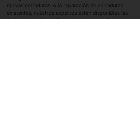
nuevas cerraduras, o la reparación de cerraduras
existentes, nuestros expertos están disponibles las
24 horas del día, los 7 días de la semana. Con
Servicio Urgente
, tienes la tranquilidad de saber que
siempre hay un cerrajero cercano y listo para
asistirte.
Pide tu presupuesto ya