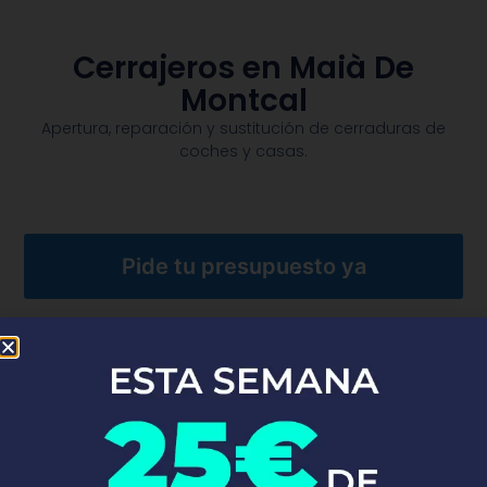
Cerrajeros en Maià De
Montcal
Apertura, reparación y sustitución de cerraduras de
coches y casas.​
Pide tu presupuesto ya