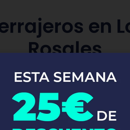
errajeros en L
Rosales
aración y sustitución de cerraduras de co
Pide tu presupuesto ya