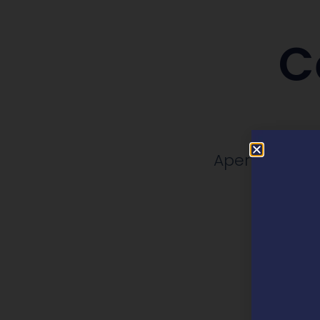
C
Apertura, rep