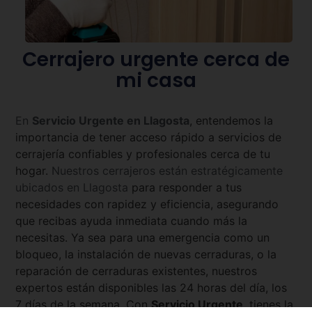
Cerrajero urgente cerca de
mi casa
En
Servicio Urgente en
Llagosta
, entendemos la
importancia de tener acceso rápido a servicios de
cerrajería confiables y profesionales cerca de tu
hogar.
Nuestros cerrajeros están estratégicamente
ubicados en
Llagosta
para responder a tus
necesidades con rapidez y eficiencia, asegurando
que recibas ayuda inmediata cuando más la
necesitas. Ya sea para una emergencia como un
bloqueo, la instalación de nuevas cerraduras, o la
reparación de cerraduras existentes, nuestros
expertos están disponibles las 24 horas del día, los
7 días de la semana. Con
Servicio Urgente
, tienes la