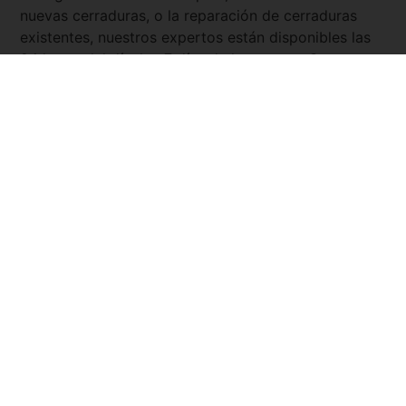
nuevas cerraduras, o la reparación de cerraduras
existentes, nuestros expertos están disponibles las
24 horas del día, los 7 días de la semana. Con
Servicio Urgente
, tienes la tranquilidad de saber que
siempre hay un cerrajero cercano y listo para
asistirte.
Pide tu presupuesto ya