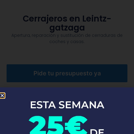
Cerrajeros en Leintz-
gatzaga
Apertura, reparación y sustitución de cerraduras de
coches y casas.​
Pide tu presupuesto ya