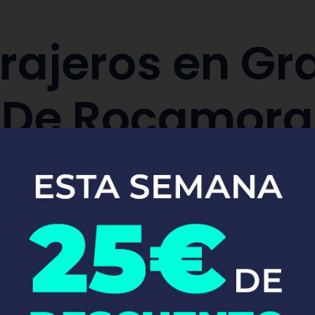
rajeros en Gr
De Rocamora
aración y sustitución de cerraduras de co
Pide tu presupuesto ya