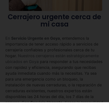
Cerrajero urgente cerca de
mi casa
En
Servicio Urgente en
Goya
, entendemos la
importancia de tener acceso rápido a servicios de
cerrajería confiables y profesionales cerca de tu
hogar.
Nuestros cerrajeros están estratégicamente
ubicados en
Goya
para responder a tus necesidades
con rapidez y eficiencia, asegurando que recibas
ayuda inmediata cuando más la necesitas. Ya sea
para una emergencia como un bloqueo, la
instalación de nuevas cerraduras, o la reparación de
cerraduras existentes, nuestros expertos están
disponibles las 24 horas del día, los 7 días de la
semana. Con
Servicio Urgente
, tienes la tranquilidad
de saber que siempre hay un cerrajero cercano y