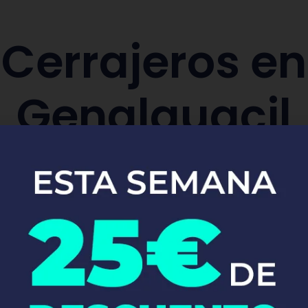
Cerrajeros en
Genalguacil
aración y sustitución de cerraduras de co
Pide tu presupuesto ya