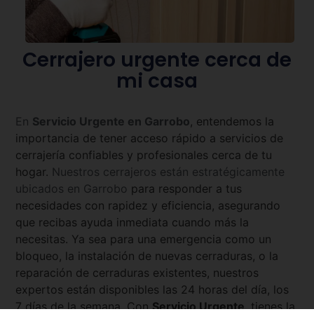
Cerrajero urgente cerca de
mi casa
En
Servicio Urgente en
Garrobo
, entendemos la
importancia de tener acceso rápido a servicios de
cerrajería confiables y profesionales cerca de tu
hogar.
Nuestros cerrajeros están estratégicamente
ubicados en
Garrobo
para responder a tus
necesidades con rapidez y eficiencia, asegurando
que recibas ayuda inmediata cuando más la
necesitas. Ya sea para una emergencia como un
bloqueo, la instalación de nuevas cerraduras, o la
reparación de cerraduras existentes, nuestros
expertos están disponibles las 24 horas del día, los
7 días de la semana. Con
Servicio Urgente
, tienes la