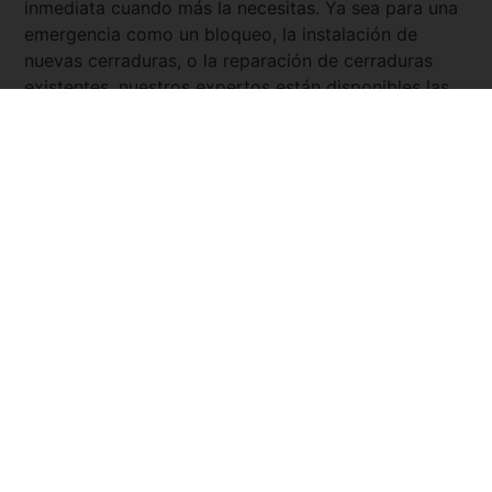
inmediata cuando más la necesitas. Ya sea para una
emergencia como un bloqueo, la instalación de
nuevas cerraduras, o la reparación de cerraduras
existentes, nuestros expertos están disponibles las
24 horas del día, los 7 días de la semana. Con
Servicio Urgente
, tienes la tranquilidad de saber que
siempre hay un cerrajero cercano y listo para
asistirte.
Pide tu presupuesto ya