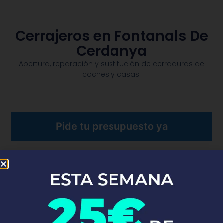
Cerrajeros en Fontanals De
Cerdanya
Apertura, reparación y sustitución de cerraduras de
coches y casas.​
Pide tu presupuesto ya