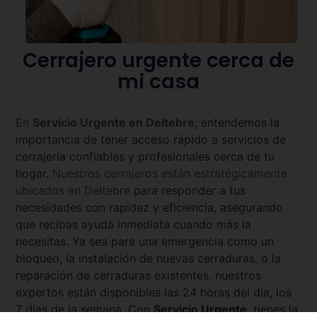
Cerrajero urgente cerca de
mi casa
En
Servicio Urgente en
Deltebre
, entendemos la
importancia de tener acceso rápido a servicios de
cerrajería confiables y profesionales cerca de tu
hogar.
Nuestros cerrajeros están estratégicamente
ubicados en
Deltebre
para responder a tus
necesidades con rapidez y eficiencia, asegurando
que recibas ayuda inmediata cuando más la
necesitas. Ya sea para una emergencia como un
bloqueo, la instalación de nuevas cerraduras, o la
reparación de cerraduras existentes, nuestros
expertos están disponibles las 24 horas del día, los
7 días de la semana. Con
Servicio Urgente
, tienes la