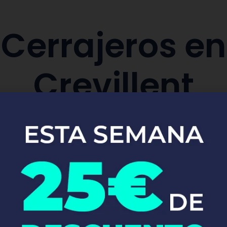
Cerrajeros en
Crevillent
aración y sustitución de cerraduras de co
Pide tu presupuesto ya