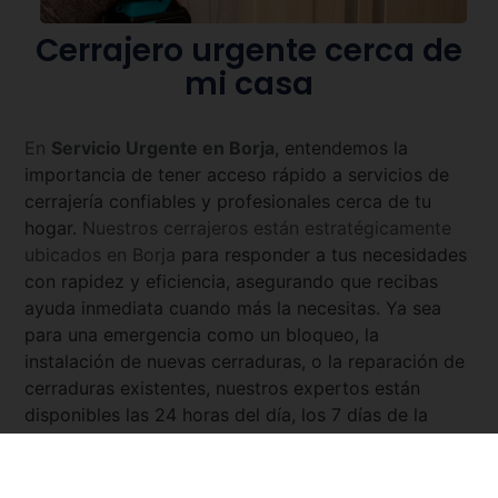
Cerrajero urgente cerca de
mi casa
En
Servicio Urgente en
Borja
, entendemos la
importancia de tener acceso rápido a servicios de
cerrajería confiables y profesionales cerca de tu
hogar.
Nuestros cerrajeros están estratégicamente
ubicados en
Borja
para responder a tus necesidades
con rapidez y eficiencia, asegurando que recibas
ayuda inmediata cuando más la necesitas. Ya sea
para una emergencia como un bloqueo, la
instalación de nuevas cerraduras, o la reparación de
cerraduras existentes, nuestros expertos están
disponibles las 24 horas del día, los 7 días de la
semana. Con
Servicio Urgente
, tienes la tranquilidad
de saber que siempre hay un cerrajero cercano y
listo para asistirte.