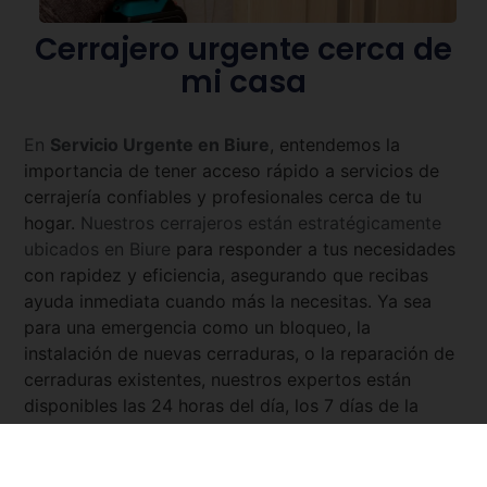
Cerrajero urgente cerca de
mi casa
En
Servicio Urgente en
Biure
, entendemos la
importancia de tener acceso rápido a servicios de
cerrajería confiables y profesionales cerca de tu
hogar.
Nuestros cerrajeros están estratégicamente
ubicados en
Biure
para responder a tus necesidades
con rapidez y eficiencia, asegurando que recibas
ayuda inmediata cuando más la necesitas. Ya sea
para una emergencia como un bloqueo, la
instalación de nuevas cerraduras, o la reparación de
cerraduras existentes, nuestros expertos están
disponibles las 24 horas del día, los 7 días de la
semana. Con
Servicio Urgente
, tienes la tranquilidad
de saber que siempre hay un cerrajero cercano y
listo para asistirte.