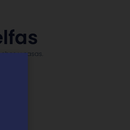
lfas
ches y casas.​