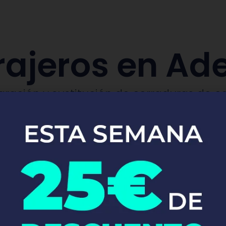
rajeros en Ade
aración y sustitución de cerraduras de co
Pide tu presupuesto ya