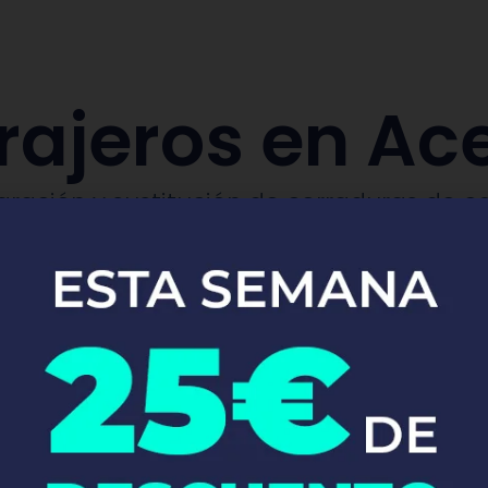
rajeros en Ac
aración y sustitución de cerraduras de co
Pide tu presupuesto ya