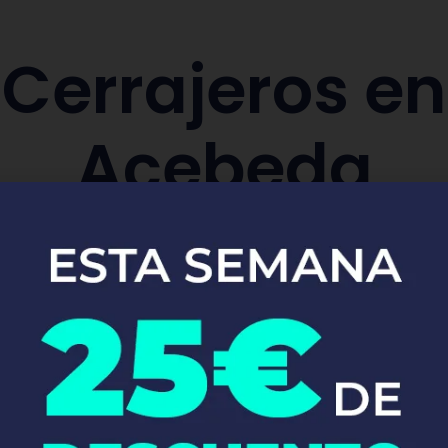
Cerrajeros en
Acebeda
aración y sustitución de cerraduras de co
Pide tu presupuesto ya